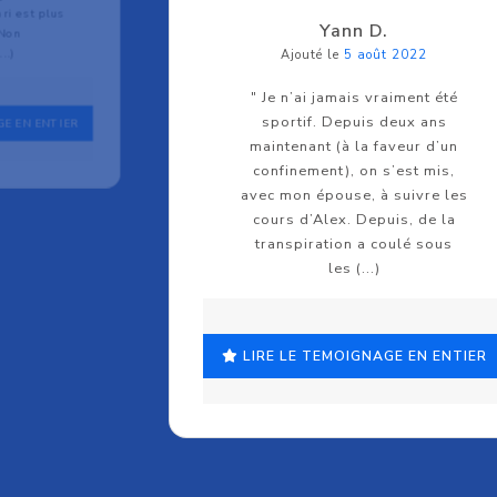
ri est plus
Yann D.
 Non
..)
Ajouté le
5 août 2022
" Je n’ai jamais vraiment été
sportif. Depuis deux ans
GE EN ENTIER
maintenant (à la faveur d’un
confinement), on s’est mis,
avec mon épouse, à suivre les
cours d’Alex. Depuis, de la
transpiration a coulé sous
les (...)
LIRE LE TEMOIGNAGE EN ENTIER