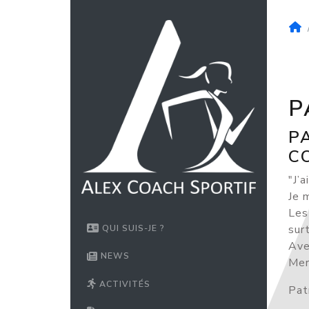
P
P
C
"J’a
Je 
Les
sur
QUI SUIS-JE ?
Ave
NEWS
Mer
ACTIVITÉS
Patr