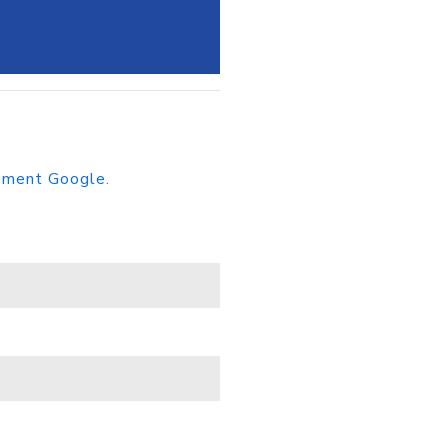
sement Google
.