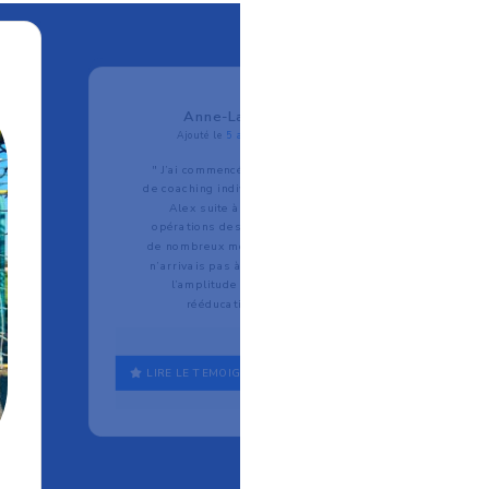
Anne-Laure L.
Ajouté le
5 août 2022
" J’ai commencé les séances
de coaching individuelles avec
Alex suite à plusieurs
opérations des épaules et à
de nombreux mois de kiné. Je
n’arrivais pas à retrouver de
l’amplitude malgré la
rééducation. (...)
LIRE LE TEMOIGNAGE EN ENTIER