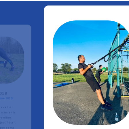
2018
mbre 2019
ravailler
 a un an à
première
ctif était
igne et ma